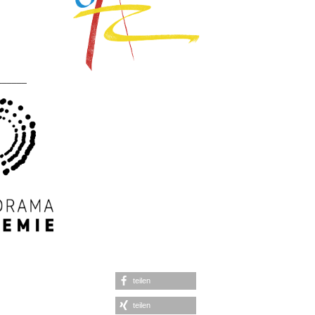
______
teilen
teilen