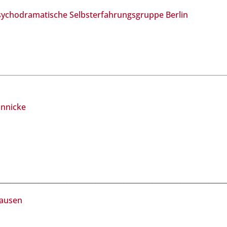
psychodramatische Selbsterfahrungsgruppe Berlin
annicke
________________________________________________________________
kausen