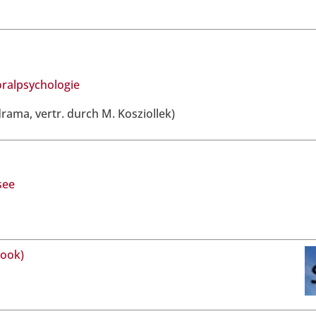
oralpsychologie
rama, vertr. durch M. Kosziollek)
see
book)